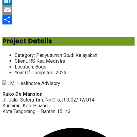
LinkedIn
Email
Share
Project Details
Category:
Penyusunan Studi Kelayakan
Client:
RS Kea Medistra
Location:
Bogor
Year Of Complited:
2023
Ruko De Mansion
Jl. Jalur Sutera Tim. No.C-5, RT.002/RW.014
Kunciran, Kec. Pinang
Kota Tangerang – Banten 15143