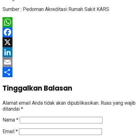
Sumber : Pedoman Akreditasi Rumah Sakit KARS
WhatsApp
Facebook
X
LinkedIn
Email
Share
Tinggalkan Balasan
Alamat email Anda tidak akan dipublikasikan.
Ruas yang wajib
ditandai
*
Nama
*
Email
*