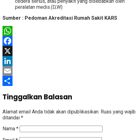
cedera serius, atau penyakit yang disebabkan oleh
peralatan medis.(D,W)
Sumber : Pedoman Akreditasi Rumah Sakit KARS
WhatsApp
Facebook
X
LinkedIn
Email
Share
Tinggalkan Balasan
Alamat email Anda tidak akan dipublikasikan.
Ruas yang wajib
ditandai
*
Nama
*