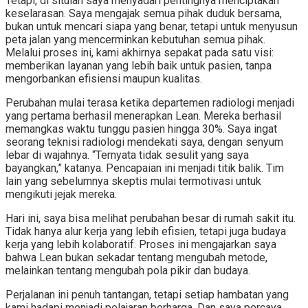
Tetapi, di situlah saya menyadari pentingnya menciptakan
keselarasan. Saya mengajak semua pihak duduk bersama,
bukan untuk mencari siapa yang benar, tetapi untuk menyusun
peta jalan yang mencerminkan kebutuhan semua pihak.
Melalui proses ini, kami akhirnya sepakat pada satu visi:
memberikan layanan yang lebih baik untuk pasien, tanpa
mengorbankan efisiensi maupun kualitas.
Perubahan mulai terasa ketika departemen radiologi menjadi
yang pertama berhasil menerapkan Lean. Mereka berhasil
memangkas waktu tunggu pasien hingga 30%. Saya ingat
seorang teknisi radiologi mendekati saya, dengan senyum
lebar di wajahnya. “Ternyata tidak sesulit yang saya
bayangkan,” katanya. Pencapaian ini menjadi titik balik. Tim
lain yang sebelumnya skeptis mulai termotivasi untuk
mengikuti jejak mereka.
Hari ini, saya bisa melihat perubahan besar di rumah sakit itu.
Tidak hanya alur kerja yang lebih efisien, tetapi juga budaya
kerja yang lebih kolaboratif. Proses ini mengajarkan saya
bahwa Lean bukan sekadar tentang mengubah metode,
melainkan tentang mengubah pola pikir dan budaya.
Perjalanan ini penuh tantangan, tetapi setiap hambatan yang
kami hadapi menjadi pelajaran berharga. Dan saya percaya,