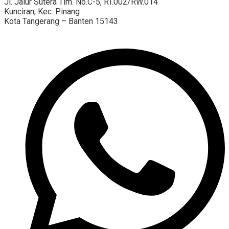
Jl. Jalur Sutera Tim. No.C-5, RT.002/RW.014
Kunciran, Kec. Pinang
Kota Tangerang – Banten 15143