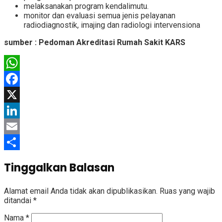
melaksanakan program kendalimutu.
monitor dan evaluasi semua jenis pelayanan
radiodiagnostik, imajing dan radiologi intervensiona
sumber : Pedoman Akreditasi Rumah Sakit KARS
WhatsApp
Facebook
X
LinkedIn
Email
Share
Tinggalkan Balasan
Alamat email Anda tidak akan dipublikasikan.
Ruas yang wajib
ditandai
*
Nama
*