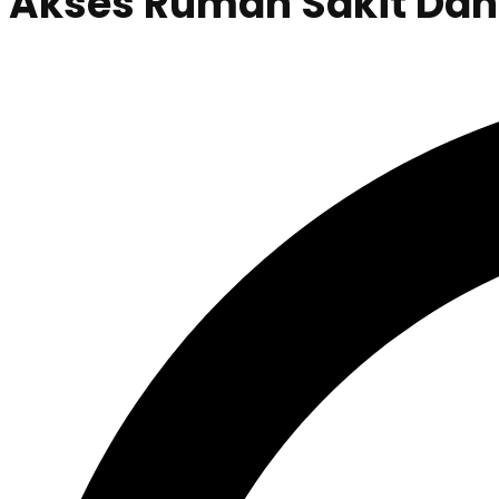
Akses Rumah Sakit Dan