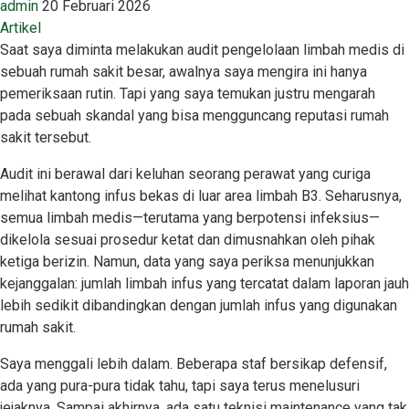
admin
20 Februari 2026
Artikel
Saat saya diminta melakukan audit pengelolaan limbah medis di
sebuah rumah sakit besar, awalnya saya mengira ini hanya
pemeriksaan rutin. Tapi yang saya temukan justru mengarah
pada sebuah skandal yang bisa mengguncang reputasi rumah
sakit tersebut.
Audit ini berawal dari keluhan seorang perawat yang curiga
melihat kantong infus bekas di luar area limbah B3. Seharusnya,
semua limbah medis—terutama yang berpotensi infeksius—
dikelola sesuai prosedur ketat dan dimusnahkan oleh pihak
ketiga berizin. Namun, data yang saya periksa menunjukkan
kejanggalan: jumlah limbah infus yang tercatat dalam laporan jauh
lebih sedikit dibandingkan dengan jumlah infus yang digunakan
rumah sakit.
Saya menggali lebih dalam. Beberapa staf bersikap defensif,
ada yang pura-pura tidak tahu, tapi saya terus menelusuri
jejaknya. Sampai akhirnya, ada satu teknisi maintenance yang tak