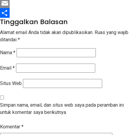
LinkedIn
Email
Tinggalkan Balasan
Share
Alamat email Anda tidak akan dipublikasikan.
Ruas yang wajib
ditandai
*
Nama
*
Email
*
Situs Web
Simpan nama, email, dan situs web saya pada peramban ini
untuk komentar saya berikutnya.
Komentar
*