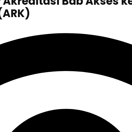
Akreditasi Bab Akses k
 (ARK)